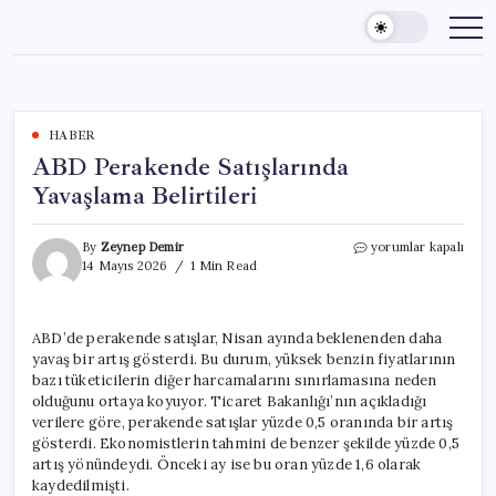
Skip
to
content
HABER
ABD Perakende Satışlarında
Yavaşlama Belirtileri
ABD
By
Zeynep Demir
yorumlar kapalı
Perakende
14 Mayıs 2026
1 Min Read
Satışlarında
Yavaşlama
Belirtileri
ABD’de perakende satışlar, Nisan ayında beklenenden daha
için
yavaş bir artış gösterdi. Bu durum, yüksek benzin fiyatlarının
bazı tüketicilerin diğer harcamalarını sınırlamasına neden
olduğunu ortaya koyuyor. Ticaret Bakanlığı’nın açıkladığı
verilere göre, perakende satışlar yüzde 0,5 oranında bir artış
gösterdi. Ekonomistlerin tahmini de benzer şekilde yüzde 0,5
artış yönündeydi. Önceki ay ise bu oran yüzde 1,6 olarak
kaydedilmişti.