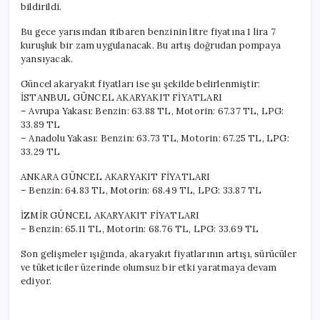
bildirildi.
Bu gece yarısından itibaren benzinin litre fiyatına 1 lira 7
kuruşluk bir zam uygulanacak. Bu artış doğrudan pompaya
yansıyacak.
Güncel akaryakıt fiyatları ise şu şekilde belirlenmiştir:
İSTANBUL GÜNCEL AKARYAKIT FİYATLARI
– Avrupa Yakası: Benzin: 63.88 TL, Motorin: 67.37 TL, LPG:
33.89 TL
– Anadolu Yakası: Benzin: 63.73 TL, Motorin: 67.25 TL, LPG:
33.29 TL
ANKARA GÜNCEL AKARYAKIT FİYATLARI
– Benzin: 64.83 TL, Motorin: 68.49 TL, LPG: 33.87 TL
İZMİR GÜNCEL AKARYAKIT FİYATLARI
– Benzin: 65.11 TL, Motorin: 68.76 TL, LPG: 33.69 TL
Son gelişmeler ışığında, akaryakıt fiyatlarının artışı, sürücüler
ve tüketiciler üzerinde olumsuz bir etki yaratmaya devam
ediyor.