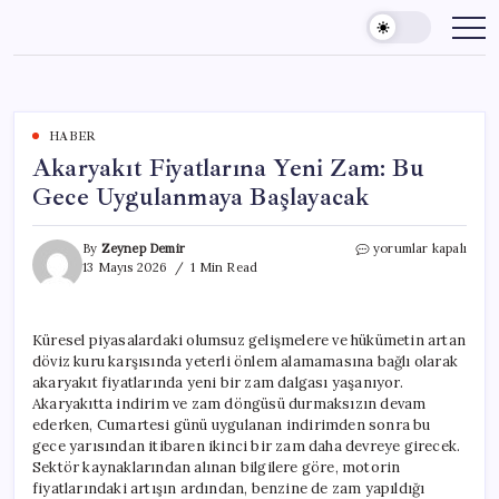
Skip
to
content
HABER
Akaryakıt Fiyatlarına Yeni Zam: Bu
Gece Uygulanmaya Başlayacak
Akaryakıt
By
Zeynep Demir
yorumlar kapalı
Fiyatlarına
13 Mayıs 2026
1 Min Read
Yeni
Zam:
Bu
Küresel piyasalardaki olumsuz gelişmelere ve hükümetin artan
Gece
döviz kuru karşısında yeterli önlem alamamasına bağlı olarak
Uygulanmaya
Başlayacak
akaryakıt fiyatlarında yeni bir zam dalgası yaşanıyor.
için
Akaryakıtta indirim ve zam döngüsü durmaksızın devam
ederken, Cumartesi günü uygulanan indirimden sonra bu
gece yarısından itibaren ikinci bir zam daha devreye girecek.
Sektör kaynaklarından alınan bilgilere göre, motorin
fiyatlarındaki artışın ardından, benzine de zam yapıldığı