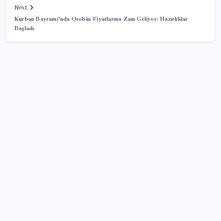
Next
Kurban Bayramı’nda Otobüs Fiyatlarına Zam Geliyor: Hazırlıklar
Başladı
SON YAZILAR
YENİ Parti Samsun İl Başkanlığı kuruldu: ‘Samsun’da
yeni bir siyasi mücadeleye başlıyoruz’
Emekli maaşı zam farkları yatıyor: İşte Ocak 2027
zammı için masadaki 3 farklı senaryo
AKP’den açıklama geldi: ‘Çerçeve yasa’nın ayrıntıları