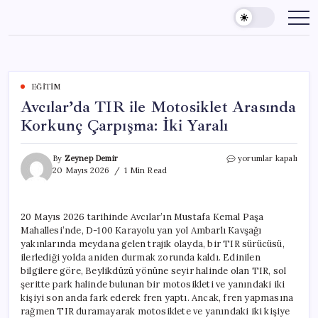
Skip
to
content
EĞITIM
Avcılar’da TIR ile Motosiklet Arasında
Korkunç Çarpışma: İki Yaralı
Avcılar’da
By
Zeynep Demir
yorumlar kapalı
TIR
20 Mayıs 2026
1 Min Read
ile
Motosiklet
Arasında
20 Mayıs 2026 tarihinde Avcılar’ın Mustafa Kemal Paşa
Korkunç
Mahallesi’nde, D-100 Karayolu yan yol Ambarlı Kavşağı
Çarpışma:
İki
yakınlarında meydana gelen trajik olayda, bir TIR sürücüsü,
Yaralı
ilerlediği yolda aniden durmak zorunda kaldı. Edinilen
için
bilgilere göre, Beylikdüzü yönüne seyir halinde olan TIR, sol
şeritte park halinde bulunan bir motosikleti ve yanındaki iki
kişiyi son anda fark ederek fren yaptı. Ancak, fren yapmasına
rağmen TIR duramayarak motosiklete ve yanındaki iki kişiye