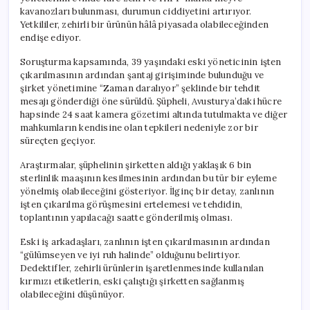
için
kavanozları bulunması, durumun ciddiyetini artırıyor.
Yetkililer, zehirli bir ürünün hâlâ piyasada olabileceğinden
endişe ediyor.
Soruşturma kapsamında, 39 yaşındaki eski yöneticinin işten
çıkarılmasının ardından şantaj girişiminde bulunduğu ve
şirket yönetimine “Zaman daralıyor” şeklinde bir tehdit
mesajı gönderdiği öne sürüldü. Şüpheli, Avusturya’daki hücre
hapsinde 24 saat kamera gözetimi altında tutulmakta ve diğer
mahkumların kendisine olan tepkileri nedeniyle zor bir
süreçten geçiyor.
Araştırmalar, şüphelinin şirketten aldığı yaklaşık 6 bin
sterlinlik maaşının kesilmesinin ardından bu tür bir eyleme
yönelmiş olabileceğini gösteriyor. İlginç bir detay, zanlının
işten çıkarılma görüşmesini ertelemesi ve tehdidin,
toplantının yapılacağı saatte gönderilmiş olması.
Eski iş arkadaşları, zanlının işten çıkarılmasının ardından
“gülümseyen ve iyi ruh halinde” olduğunu belirtiyor.
Dedektifler, zehirli ürünlerin işaretlenmesinde kullanılan
kırmızı etiketlerin, eski çalıştığı şirketten sağlanmış
olabileceğini düşünüyor.