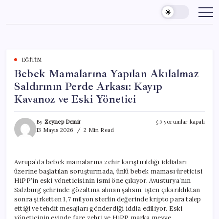
Skip
to
content
EĞITIM
Bebek Mamalarına Yapılan Akılalmaz
Saldırının Perde Arkası: Kayıp
Kavanoz ve Eski Yönetici
Bebek
By
Zeynep Demir
yorumlar kapalı
Mamalarına
13 Mayıs 2026
2 Min Read
Yapılan
Akılalmaz
Saldırının
Avrupa’da bebek mamalarına zehir karıştırıldığı iddiaları
Perde
üzerine başlatılan soruşturmada, ünlü bebek maması üreticisi
Arkası:
Kayıp
HiPP’in eski yöneticisinin ismi öne çıkıyor. Avusturya’nın
Kavanoz
Salzburg şehrinde gözaltına alınan şahsın, işten çıkarıldıktan
ve
sonra şirketten 1,7 milyon sterlin değerinde kripto para talep
Eski
ettiği ve tehdit mesajları gönderdiği iddia ediliyor. Eski
Yönetici
yöneticinin evinde fare zehri ve HiPP marka meyve