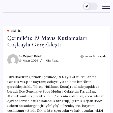
Skip
to
content
EĞITIM
Çermik’te 19 Mayıs Kutlamaları
Coşkuyla Gerçekleşti
Çermik’te
By
Zeynep Demir
yorumlar kapalı
19
19 Mayıs 2026
1 Min Read
Mayıs
Kutlamaları
Coşkuyla
Diyarbakır’ın Çermik ilçesinde, 19 Mayıs Atatürk’ü Anma,
Gerçekleşti
Gençlik ve Spor Bayramı dolayısıyla anlamlı bir tören
için
gerçekleştirildi. Tören, Hükümet Konağı önünde yapıldı ve
burada İlçe Gençlik ve Spor Müdürü Celalettin Karayılan,
Atatürk Anıtı’na çelenk sundu. Törenin ardından, sporcular ve
öğrencilerden oluşan kalabalık bir grup, Çermik Kapalı Spor
Salonu’na kadar gençlik yürüyüşü düzenleyerek bayram
coşkusunu kutladı. Etkinlikte, sporcular ve halk oyunları ekibi