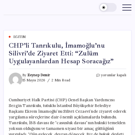
Skip
to
content
EĞITIM
CHP’li Tanrıkulu, İmamoğlu’nu
Silivri’de Ziyaret Etti: “Zulüm
Uygulayanlardan Hesap Soracağız”
CHP’li
By
Zeynep Demir
yorumlar kapalı
Tanrıkulu,
15 Mayıs 2026
2 Min Read
İmamoğlu’nu
Silivri’de
Ziyaret
Cumhuriyet Halk Partisi (CHP) Genel Başkan Yardımcısı
Etti:
Sezgin Tanrıkulu, tutuklu İstanbul Büyükşehir Belediye
“Zulüm
Uygulayanlardan
Başkanı Ekrem İmamoğlu’nu Silivri Cezaevi’nde ziyaret ederek
Hesap
yargılama süreçlerine dair önemli açıklamalarda bulundu.
Soracağız”
Tanrıkulu, İBB davası ile “casusluk davası”nın hukuki temelden
için
yoksun olduğunu ve tamamen siyasi bir amaç güttüğünü
vurguladı. “Gün gelecek, devran dönecek. Biz de hukuk devleti