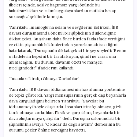
ilkeleri içinde, adil ve bağımsız yargı önünde bu
hukuksuzlukları ve zulmü uygulayanlardan mutlaka hesap
soracağız” şeklinde konuştu.
Tanrıkulu, İmamoğlu’na selam ve sevgilerini iletirken, İBB
davası duruşmasında önemli bir şüphelinin dinlendiğine
dikkat çekti. Bu şahsın daha önce birden fazla ifade verdiğini
ve etkin pişmanlık hükümlerinden yararlanmak istediğini
hatırlatarak, “Duruşmada dikkat çekici bir şey söyledi: ‘Benim
o ifadelerin hepsini bir tarafa koyun, şimdi ne varsa onu
anlatacağım.’ Bu durum, davanın özeti ve manşeti
niteliğindedir” ifadelerini kullandı.
“İnsanları İtirafçı Olmaya Zorladılar”
Tanrıkulu, İBB davası iddianamesinin hazırlanma yöntemine
de tepki gösterdi. Yargı mensuplarının gerçek dışı beyanlarla
dava kurguladığını belirten Tanrıkulu, “Savcılar bu
iddianameyi böyle oluşturdu. İnsanları itirafçı olmaya, gizli
tanık olmaya zorladılar. Eksik ve çarpıtılmış beyanlarla bir
dava oluşturmaya çalıştılar” dedi. Duruşma salonundaki bir
şüphelinin savcıya “O kadar da değil savcım” demesinin bu
durumu gözler önüne serdiğini kaydetti.