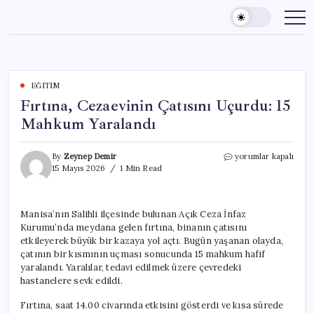
Skip
to
content
EĞITIM
Fırtına, Cezaevinin Çatısını Uçurdu: 15
Mahkum Yaralandı
Fırtına,
By
Zeynep Demir
yorumlar kapalı
Cezaevinin
15 Mayıs 2026
1 Min Read
Çatısını
Uçurdu:
15
Manisa’nın Salihli ilçesinde bulunan Açık Ceza İnfaz
Mahkum
Kurumu’nda meydana gelen fırtına, binanın çatısını
Yaralandı
için
etkileyerek büyük bir kazaya yol açtı. Bugün yaşanan olayda,
çatının bir kısmının uçması sonucunda 15 mahkum hafif
yaralandı. Yaralılar, tedavi edilmek üzere çevredeki
hastanelere sevk edildi.
Fırtına, saat 14.00 civarında etkisini gösterdi ve kısa sürede