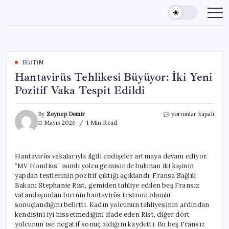
Skip
to
content
EĞITIM
Hantavirüs Tehlikesi Büyüyor: İki Yeni
Pozitif Vaka Tespit Edildi
Hantavirüs
By
Zeynep Demir
yorumlar kapalı
Tehlikesi
11 Mayıs 2026
1 Min Read
Büyüyor:
İki
Yeni
Hantavirüs vakalarıyla ilgili endişeler artmaya devam ediyor.
Pozitif
“MV Hondius” isimli yolcu gemisinde bulunan iki kişinin
Vaka
Tespit
yapılan testlerinin pozitif çıktığı açıklandı. Fransa Sağlık
Edildi
Bakanı Stephanie Rist, gemiden tahliye edilen beş Fransız
için
vatandaşından birinin hantavirüs testinin olumlu
sonuçlandığını belirtti. Kadın yolcunun tahliyesinin ardından
kendisini iyi hissetmediğini ifade eden Rist, diğer dört
yolcunun ise negatif sonuç aldığını kaydetti. Bu beş Fransız