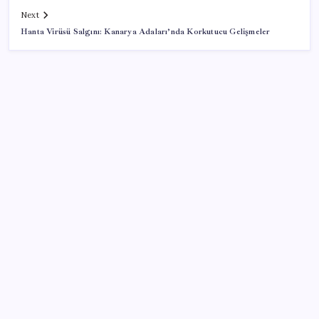
Next
Hanta Virüsü Salgını: Kanarya Adaları’nda Korkutucu Gelişmeler
SON YAZILAR
İklim zirvesi de milyarlar yutacak
Tüm dünyaya ‘tatil daveti’
Sürekli maddi sorun yaşayan insanların beyni daha
çabuk yaşlanabiliyor: ‘Beyin de yoruluyor’
ABD’de tüketici kredileri beklentileri aştı