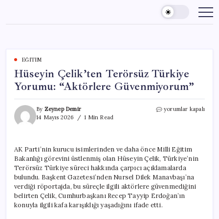
Skip
to
content
EĞITIM
Hüseyin Çelik’ten Terörsüz Türkiye
Yorumu: “Aktörlere Güvenmiyorum”
Hüseyin
By
Zeynep Demir
yorumlar kapalı
Çelik’ten
14 Mayıs 2026
1 Min Read
Terörsüz
Türkiye
Yorumu:
AK Parti’nin kurucu isimlerinden ve daha önce Milli Eğitim
“Aktörlere
Bakanlığı görevini üstlenmiş olan Hüseyin Çelik, Türkiye’nin
Güvenmiyorum”
için
Terörsüz Türkiye süreci hakkında çarpıcı açıklamalarda
bulundu. Başkent Gazetesi’nden Nursel Dilek Manavbaşı’na
verdiği röportajda, bu süreçle ilgili aktörlere güvenmediğini
belirten Çelik, Cumhurbaşkanı Recep Tayyip Erdoğan’ın
konuyla ilgili kafa karışıklığı yaşadığını ifade etti.