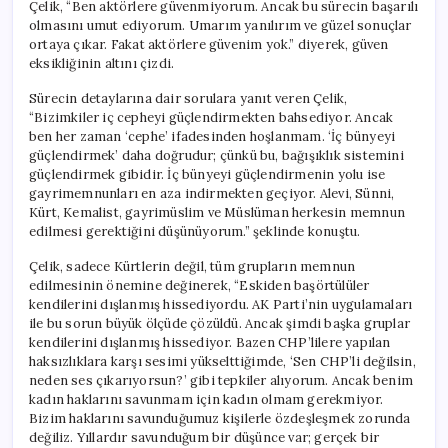
Çelik, “Ben aktörlere güvenmiyorum. Ancak bu sürecin başarılı
olmasını umut ediyorum. Umarım yanılırım ve güzel sonuçlar
ortaya çıkar. Fakat aktörlere güvenim yok.” diyerek, güven
eksikliğinin altını çizdi.
Sürecin detaylarına dair sorulara yanıt veren Çelik,
“Bizimkiler iç cepheyi güçlendirmekten bahsediyor. Ancak
ben her zaman ‘cephe’ ifadesinden hoşlanmam. ‘İç bünyeyi
güçlendirmek’ daha doğrudur; çünkü bu, bağışıklık sistemini
güçlendirmek gibidir. İç bünyeyi güçlendirmenin yolu ise
gayrimemnunları en aza indirmekten geçiyor. Alevi, Sünni,
Kürt, Kemalist, gayrimüslim ve Müslüman herkesin memnun
edilmesi gerektiğini düşünüyorum.” şeklinde konuştu.
Çelik, sadece Kürtlerin değil, tüm grupların memnun
edilmesinin önemine değinerek, “Eskiden başörtülüler
kendilerini dışlanmış hissediyordu. AK Parti’nin uygulamaları
ile bu sorun büyük ölçüde çözüldü. Ancak şimdi başka gruplar
kendilerini dışlanmış hissediyor. Bazen CHP’lilere yapılan
haksızlıklara karşı sesimi yükselttiğimde, ‘Sen CHP’li değilsin,
neden ses çıkarıyorsun?’ gibi tepkiler alıyorum. Ancak benim
kadın haklarını savunmam için kadın olmam gerekmiyor.
Bizim haklarını savunduğumuz kişilerle özdeşleşmek zorunda
değiliz. Yıllardır savunduğum bir düşünce var; gerçek bir