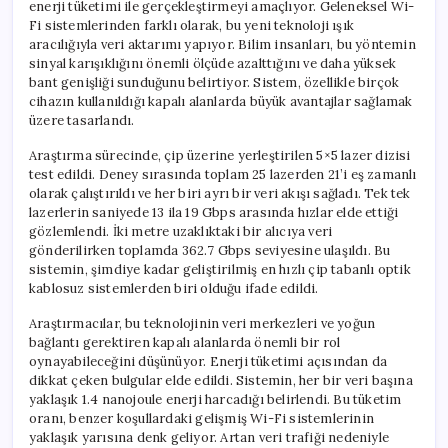
enerji tüketimi ile gerçekleştirmeyi amaçlıyor. Geleneksel Wi-
Fi sistemlerinden farklı olarak, bu yeni teknoloji ışık
aracılığıyla veri aktarımı yapıyor. Bilim insanları, bu yöntemin
sinyal karışıklığını önemli ölçüde azalttığını ve daha yüksek
bant genişliği sunduğunu belirtiyor. Sistem, özellikle birçok
cihazın kullanıldığı kapalı alanlarda büyük avantajlar sağlamak
üzere tasarlandı.
Araştırma sürecinde, çip üzerine yerleştirilen 5×5 lazer dizisi
test edildi. Deney sırasında toplam 25 lazerden 21’i eş zamanlı
olarak çalıştırıldı ve her biri ayrı bir veri akışı sağladı. Tek tek
lazerlerin saniyede 13 ila 19 Gbps arasında hızlar elde ettiği
gözlemlendi. İki metre uzaklıktaki bir alıcıya veri
gönderilirken toplamda 362.7 Gbps seviyesine ulaşıldı. Bu
sistemin, şimdiye kadar geliştirilmiş en hızlı çip tabanlı optik
kablosuz sistemlerden biri olduğu ifade edildi.
Araştırmacılar, bu teknolojinin veri merkezleri ve yoğun
bağlantı gerektiren kapalı alanlarda önemli bir rol
oynayabileceğini düşünüyor. Enerji tüketimi açısından da
dikkat çeken bulgular elde edildi. Sistemin, her bir veri başına
yaklaşık 1.4 nanojoule enerji harcadığı belirlendi. Bu tüketim
oranı, benzer koşullardaki gelişmiş Wi-Fi sistemlerinin
yaklaşık yarısına denk geliyor. Artan veri trafiği nedeniyle