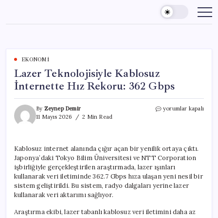
Skip
to
content
EKONOMI
Lazer Teknolojisiyle Kablosuz
İnternette Hız Rekoru: 362 Gbps
Lazer
By
Zeynep Demir
yorumlar kapalı
Teknolojisiyle
11 Mayıs 2026
2 Min Read
Kablosuz
İnternette
Hız
Kablosuz internet alanında çığır açan bir yenilik ortaya çıktı.
Rekoru:
Japonya’daki Tokyo Bilim Üniversitesi ve NTT Corporation
362
Gbps
işbirliğiyle gerçekleştirilen araştırmada, lazer ışınları
için
kullanarak veri iletiminde 362.7 Gbps hıza ulaşan yeni nesil bir
sistem geliştirildi. Bu sistem, radyo dalgaları yerine lazer
kullanarak veri aktarımı sağlıyor.
Araştırma ekibi, lazer tabanlı kablosuz veri iletimini daha az