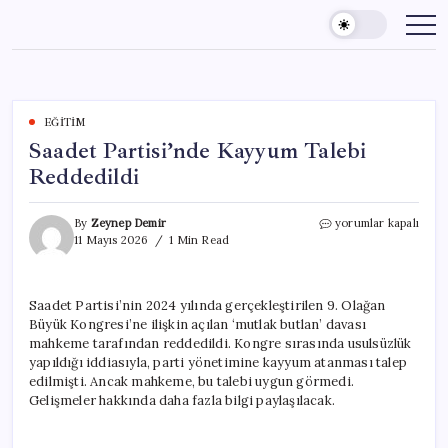
Skip
to
content
EĞITIM
Saadet Partisi’nde Kayyum Talebi
Reddedildi
Saadet
By
Zeynep Demir
yorumlar kapalı
Partisi’nde
11 Mayıs 2026
1 Min Read
Kayyum
Talebi
Reddedildi
Saadet Partisi’nin 2024 yılında gerçekleştirilen 9. Olağan
için
Büyük Kongresi’ne ilişkin açılan ‘mutlak butlan’ davası
mahkeme tarafından reddedildi. Kongre sırasında usulsüzlük
yapıldığı iddiasıyla, parti yönetimine kayyum atanması talep
edilmişti. Ancak mahkeme, bu talebi uygun görmedi.
Gelişmeler hakkında daha fazla bilgi paylaşılacak.