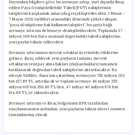
Duyurulan bilgilere göre, bu sermaye artışı, yurt dışında ihraç
edilen Paya Dönüştürülebilir Tahvil (PDT) sahiplerinin
taleplerini karşılamak amacıyla gerçekleştirilecektir. 1 Nisan –
7 Mayıs 2026 tarihleri arasındaki dönemde şirkete ulaşan
“paya dönüştürme hak kullanım talepleri”, bu şarta bağlı
sermaye artırımı ile hisseye dönüştürülecektir. Toplamda 37
milyon 300 bin Euro nominal değerindeki tahvil sahiplerine,
yeni paylar tahsis edilecektir.
Sermaye artırımının mevcut ortaklar üzerindeki etkilerine
gelince, ihraç edilecek yeni payların tamamı, mevcut
ortakların yeni pay alma hakları (rüçhan hakları) tamamen
kısıtlanarak doğrudan tahvil sahiplerine aktarılacaktır. Bu
süreçle birlikte, Sasa’nın çıkarılmış sermayesi 785 milyon 263
bin 157,89 TL artırılacak ve toplam sermaye 46 milyar 255
milyon 615 bin 356,80 TL’den, 47 milyar 40 milyon 878 bin
514,69 TL’ye yükselecektir.
Sermaye artırımı ve ihraç belgesinin SPK tarafından
onaylanmasının ardından, yeni payların tahsis süreci resmen
tamamlanmış olacak.