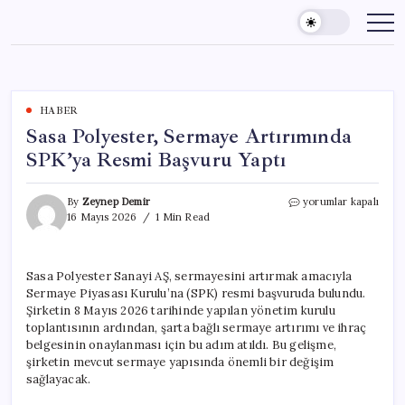
Skip
to
content
HABER
Sasa Polyester, Sermaye Artırımında
SPK’ya Resmi Başvuru Yaptı
Sasa
By
Zeynep Demir
yorumlar kapalı
Polyester,
16 Mayıs 2026
1 Min Read
Sermaye
Artırımında
SPK’ya
Sasa Polyester Sanayi AŞ, sermayesini artırmak amacıyla
Resmi
Sermaye Piyasası Kurulu’na (SPK) resmi başvuruda bulundu.
Başvuru
Yaptı
Şirketin 8 Mayıs 2026 tarihinde yapılan yönetim kurulu
için
toplantısının ardından, şarta bağlı sermaye artırımı ve ihraç
belgesinin onaylanması için bu adım atıldı. Bu gelişme,
şirketin mevcut sermaye yapısında önemli bir değişim
sağlayacak.