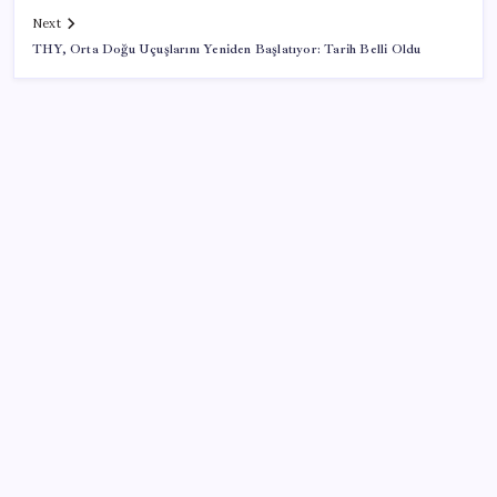
Next
THY, Orta Doğu Uçuşlarını Yeniden Başlatıyor: Tarih Belli Oldu
SON YAZILAR
Euro banknotları baştan aşağı yenileniyor: Avrupa
Merkez Bankası’ndan yeni nesil hamlesi
YENİ Partili Gezmiş’ten iktidara fındık eleştirisi:
‘İktidar yöneticileri gece kurtla sürüye saldırıp,
gündüz çobanla ağlıyor’
YENİ Parti Samsun İl Başkanlığı kuruldu: ‘Samsun’da