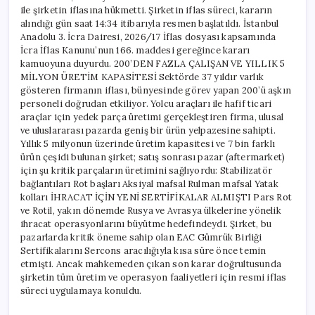
ile şirketin iflasına hükmetti. Şirketin iflas süreci, kararın
alındığı gün saat 14:34 itibarıyla resmen başlatıldı. İstanbul
Anadolu 3. İcra Dairesi, 2026/17 İflas dosyası kapsamında
İcra İflas Kanunu’nun 166. maddesi gereğince kararı
kamuoyuna duyurdu. 200’DEN FAZLA ÇALIŞAN VE YILLIK 5
MİLYON ÜRETİM KAPASİTESİ Sektörde 37 yıldır varlık
gösteren firmanın iflası, bünyesinde görev yapan 200’ü aşkın
personeli doğrudan etkiliyor. Yolcu araçları ile hafif ticari
araçlar için yedek parça üretimi gerçekleştiren firma, ulusal
ve uluslararası pazarda geniş bir ürün yelpazesine sahipti.
Yıllık 5 milyonun üzerinde üretim kapasitesi ve 7 bin farklı
ürün çeşidi bulunan şirket; satış sonrası pazar (aftermarket)
için şu kritik parçaların üretimini sağlıyordu: Stabilizatör
bağlantıları Rot başları Aksiyal mafsal Rulman mafsal Yatak
kolları İHRACAT İÇİN YENİ SERTİFİKALAR ALMIŞTI Pars Rot
ve Rotil, yakın dönemde Rusya ve Avrasya ülkelerine yönelik
ihracat operasyonlarını büyütme hedefindeydi. Şirket, bu
pazarlarda kritik öneme sahip olan EAC Gümrük Birliği
Sertifikalarını Sercons aracılığıyla kısa süre önce temin
etmişti. Ancak mahkemeden çıkan son karar doğrultusunda
şirketin tüm üretim ve operasyon faaliyetleri için resmi iflas
süreci uygulamaya konuldu.