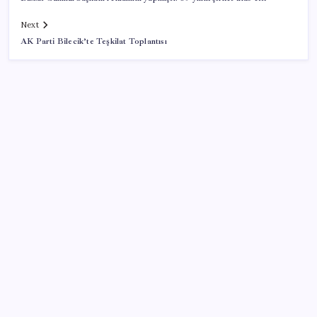
Next
AK Parti Bilecik’te Teşkilat Toplantısı
SON YAZILAR
Eğitim-İş Genel Başkanı Özbay’dan LGS
değerlendirmesi: ‘Eğitim planlaması siyasi ve
ideolojik tercihlerle yapılıyor’
Fed Başkanı’ndan piyasaları sarsacak mesaj:
Enflasyon artarsa faiz artırımı yeniden masaya
gelecek