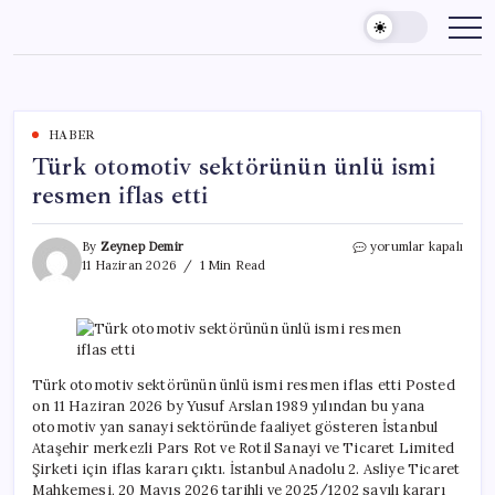
Skip
to
content
HABER
Türk otomotiv sektörünün ünlü ismi
resmen iflas etti
Türk
By
Zeynep Demir
yorumlar kapalı
otomotiv
11 Haziran 2026
1 Min Read
sektörünün
ünlü
ismi
resmen
iflas
etti
Türk otomotiv sektörünün ünlü ismi resmen iflas etti Posted
için
on 11 Haziran 2026 by Yusuf Arslan 1989 yılından bu yana
otomotiv yan sanayi sektöründe faaliyet gösteren İstanbul
Ataşehir merkezli Pars Rot ve Rotil Sanayi ve Ticaret Limited
Şirketi için iflas kararı çıktı. İstanbul Anadolu 2. Asliye Ticaret
Mahkemesi, 20 Mayıs 2026 tarihli ve 2025/1202 sayılı kararı