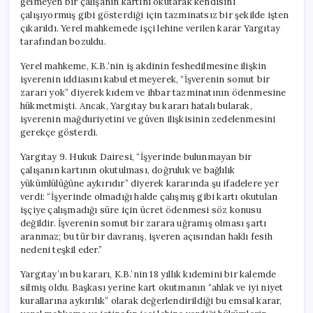
gelmeyen bir çalışanın kartını okutarak kendisini
çalışıyormuş gibi gösterdiği için tazminatsız bir şekilde işten
çıkarıldı. Yerel mahkemede işçi lehine verilen karar Yargıtay
tarafından bozuldu.
Yerel mahkeme, K.B.’nin iş akdinin feshedilmesine ilişkin
işverenin iddiasını kabul etmeyerek, “İşverenin somut bir
zararı yok” diyerek kıdem ve ihbar tazminatının ödenmesine
hükmetmişti. Ancak, Yargıtay bu kararı hatalı bularak,
işverenin mağduriyetini ve güven ilişkisinin zedelenmesini
gerekçe gösterdi.
Yargıtay 9. Hukuk Dairesi, “İşyerinde bulunmayan bir
çalışanın kartının okutulması, doğruluk ve bağlılık
yükümlülüğüne aykırıdır” diyerek kararında şu ifadelere yer
verdi: “İşyerinde olmadığı halde çalışmış gibi kartı okutulan
işçiye çalışmadığı süre için ücret ödenmesi söz konusu
değildir. İşverenin somut bir zarara uğramış olması şartı
aranmaz; bu tür bir davranış, işveren açısından haklı fesih
nedeni teşkil eder.”
Yargıtay’ın bu kararı, K.B.’nin 18 yıllık kıdemini bir kalemde
silmiş oldu. Başkası yerine kart okutmanın “ahlak ve iyi niyet
kurallarına aykırılık” olarak değerlendirildiği bu emsal karar,