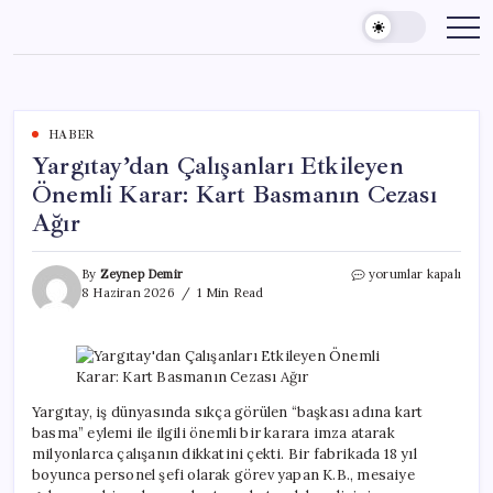
Skip
to
content
HABER
Yargıtay’dan Çalışanları Etkileyen
Önemli Karar: Kart Basmanın Cezası
Ağır
Yargıtay’dan
By
Zeynep Demir
yorumlar kapalı
Çalışanları
8 Haziran 2026
1 Min Read
Etkileyen
Önemli
Karar:
Kart
Basmanın
Cezası
Yargıtay, iş dünyasında sıkça görülen “başkası adına kart
Ağır
basma” eylemi ile ilgili önemli bir karara imza atarak
için
milyonlarca çalışanın dikkatini çekti. Bir fabrikada 18 yıl
boyunca personel şefi olarak görev yapan K.B., mesaiye